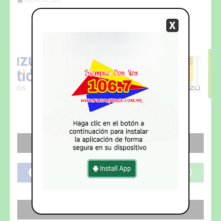
August 06, 2026
X
PUBLICITE
AQUI
....!!!-Whatsapp_+543774551238-
DESCARGA
NUESTRA NUEVA
APP...!!!
REDES SOCIALES
SEGUI NUESTRO CANAL