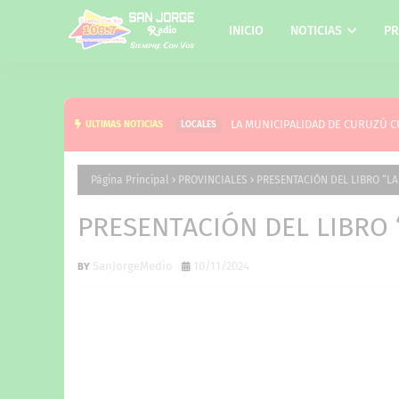
INICIO
NOTICIAS
PR
LA MUNICIPALIDAD DE CURUZÚ C
ULTIMAS NOTICIAS
LOCALES
Página Principal
PROVINCIALES
PRESENTACIÓN DEL LIBRO “LA
PRESENTACIÓN DEL LIBRO “
SanJorgeMedio
10/11/2024