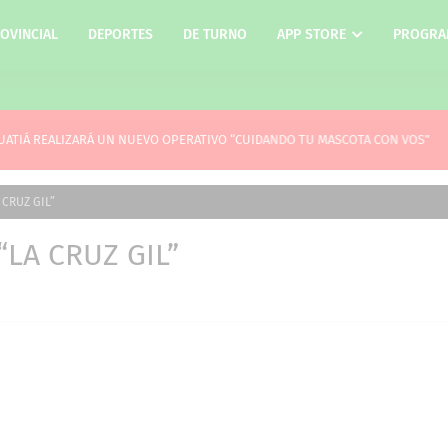
OVINCIAL
DEPORTES
DE TURNO
APP STORE
PROGRA
UATIÁ REALIZARÁ UN NUEVO OPERATIVO “CUIDANDO TU MASCOTA CON VOS”
 CRUZ GIL”
LA CRUZ GIL”