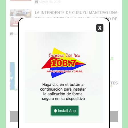
August 08, 2026
LA INTENDENTE DE CURUZU MANTUVO UNA
REUNION DE TRABAJO CON EL MINISTRO DE
DESARROLLO SOCIAL DE CORRIENTES
X
August 08, 2026
PUBLICITE
AQUI
....!!!-Whatsapp_+543774551238-
DESCARGA
NUESTRA NUEVA
APP...!!!
REDES SOCIALES