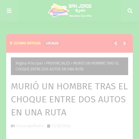
ULTIMAS NOTICIAS
LOCALES
EL NIÑO, EJE DE LA VISITA DE JUAN PABLO VALDÉS
A CURUZÚ CUATIÁ Y DEL TRABAJO CONJUNTO CON
Página Principal
PROVINCIALES
MURIÓ UN HOMBRE TRAS EL
CHOQUE ENTRE DOS AUTOS EN UNA RUTA
VERÓNICA ESPÍNDOLA
MURIÓ UN HOMBRE TRAS EL
CHOQUE ENTRE DOS AUTOS
EN UNA RUTA
SanJorgeMedio
12/28/2024