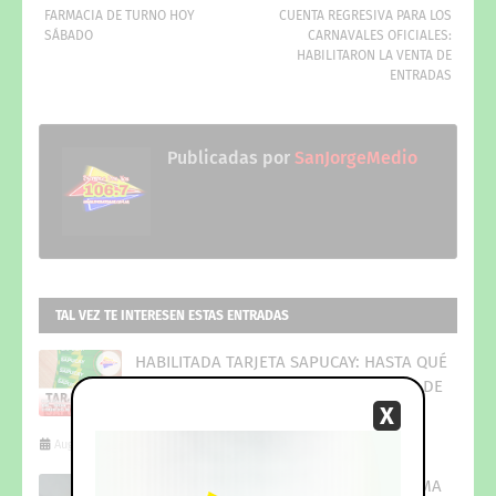
FARMACIA DE TURNO HOY
CUENTA REGRESIVA PARA LOS
SÁBADO
CARNAVALES OFICIALES:
HABILITARON LA VENTA DE
ENTRADAS
Publicadas por
SanJorgeMedio
TAL VEZ TE INTERESEN ESTAS ENTRADAS
HABILITADA TARJETA SAPUCAY: HASTA QUÉ
FECHA SE PODRÁ USAR EN COMERCIOS DE
X
CORRIENTES
August 06, 2026
PLUS UNIFICADO: ASÍ ES EL CRONOGRAMA