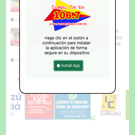
DE PAGO PARA LOS ESTATALES DE
CORRIENTES
August 06, 2026
LA INTENDENTE VERÓNICA ESPÍNDOLA SE
REUNIÓ CON EL GOBERNADOR JUAN PABLO
VALDÉS PARA COORDINAR ACCIONES ANTE
EL FENÓMENO DE El NIÑO
August 05, 2026
PUBLICITE
AQUI
....!!!-Whatsapp_+543774551238-
DESCARGA
NUESTRA NUEVA
APP...!!!