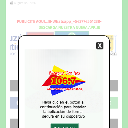
August 05, 2026
PUBLICITE
AQUI
....!!!-Whatsapp_+543774551238-
DESCARGA
NUESTRA NUEVA
APP...!!!
X
REDES SOCIALES
SEGUI NUESTRO CANAL