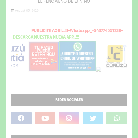
EL FENÓMENO DE El NIÑO
August 05, 2026
PUBLICITE
AQUI
....!!!-Whatsapp_+543774551238-
DESCARGA
NUESTRA NUEVA
APP...!!!
REDES SOCIALES