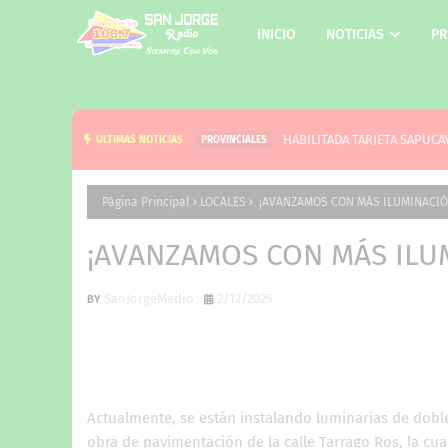
INICIO
NOTICIAS
PR
PLUS UNIFICADO: ASÍ 
ULTIMAS NOTICIAS
PROVINCIALES
Página Principal
LOCALES
¡AVANZAMOS CON MÁS ILUMINACIÓ
¡AVANZAMOS CON MÁS ILU
SanJorgeMedio
2/12/2025
Actualmente, se están instalando luminarias de dobl
obra de pavimentación de la calle Tarrago Ros, la cu