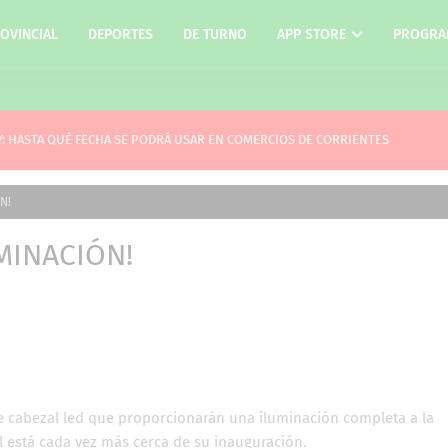
OVINCIAL
DEPORTES
DE TURNO
APP STORE
PROGRA
ES EL CRONOGRAMA DE PAGO PARA LOS ESTATALES DE CORRIENTES
N!
MINACIÓN!
e cabezal led que proporcionarán una iluminación completa a la
al está cada vez más cerca de su inauguración.