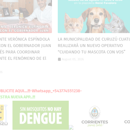
NTE VERÓNICA ESPÍNDOLA
LA MUNICIPALIDAD DE CURUZÚ CUAT
CON EL GOBERNADOR JUAN
REALIZARÁ UN NUEVO OPERATIVO
ÉS PARA COORDINAR
“CUIDANDO TU MASCOTA CON VOS”
NTE EL FENÓMENO DE El
August 05, 2026
26
PUBLICITE
AQUI
....!!!-Whatsapp_+543774551238-
SCARGA
NUESTRA NUEVA
APP...!!!