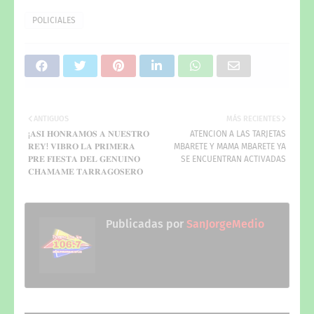
POLICIALES
ANTIGUOS
MÁS RECIENTES
¡𝐀𝐒𝐈 𝐇𝐎𝐍𝐑𝐀𝐌𝐎𝐒 𝐀 𝐍𝐔𝐄𝐒𝐓𝐑𝐎
ATENCION A LAS TARJETAS
𝐑𝐄𝐘! 𝐕𝐈𝐁𝐑𝐎 𝐋𝐀 𝐏𝐑𝐈𝐌𝐄𝐑𝐀
MBARETE Y MAMA MBARETE YA
𝐏𝐑𝐄 𝐅𝐈𝐄𝐒𝐓𝐀 𝐃𝐄𝐋 𝐆𝐄𝐍𝐔𝐈𝐍𝐎
SE ENCUENTRAN ACTIVADAS
𝐂𝐇𝐀𝐌𝐀𝐌𝐄 𝐓𝐀𝐑𝐑𝐀𝐆𝐎𝐒𝐄𝐑𝐎
Publicadas por
SanJorgeMedio