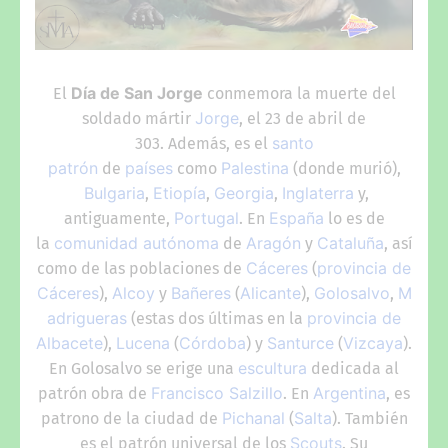
Día de San Jorge
El
conmemora la muerte del
Jorge
soldado mártir
, el 23 de abril de
santo
303.
Además, es el
patrón
países
Palestina
de
como
(donde murió),
Bulgaria
Etiopía
Georgia
Inglaterra
,
,
,
y,
Portugal
España
antiguamente,
. En
lo es de
comunidad autónoma
Aragón
Cataluña
la
de
y
, así
Cáceres
provincia de
como de las poblaciones de
(
Cáceres
Alcoy
Bañeres
Alicante
Golosalvo
M
),
y
(
),
,
adrigueras
provincia de
(estas dos últimas en la
Albacete
Lucena
Córdoba
Santurce
Vizcaya
),
(
) y
(
).
escultura
En Golosalvo se erige una
dedicada al
Francisco Salzillo
Argentina
patrón obra de
. En
, es
Pichanal
Salta
patrono de la ciudad de
(
). También
Scouts
es el patrón universal de los
. Su