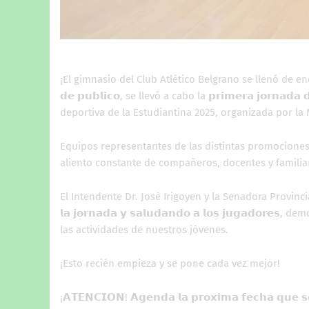
¡El gimnasio del Club Atlético Belgrano se llenó de energ
𝗱𝗲 𝗽𝘂𝗯𝗹𝗶𝗰𝗼, se llevó a cabo la 𝗽𝗿𝗶𝗺𝗲𝗿𝗮 𝗷𝗼𝗿𝗻𝗮𝗱𝗮
deportiva de la Estudiantina 2025, organizada por la
Equipos representantes de las distintas promociones 
aliento constante de compañeros, docentes y familia
El Intendente Dr. José Irigoyen y la Senadora Provincial 𝗩𝗲
𝗹𝗮 𝗷𝗼𝗿𝗻𝗮𝗱𝗮 𝘆 𝘀𝗮𝗹𝘂𝗱𝗮𝗻𝗱𝗼 𝗮 𝗹𝗼𝘀 𝗷𝘂𝗴𝗮
las actividades de nuestros jóvenes.
¡Esto recién empieza y se pone cada vez mejor!
¡𝗔𝗧𝗘𝗡𝗖𝗜𝗢𝗡! 𝗔𝗴𝗲𝗻𝗱𝗮 𝗹𝗮 𝗽𝗿𝗼𝘅𝗶𝗺𝗮 𝗳𝗲𝗰𝗵𝗮 𝗾𝘂𝗲 𝘀