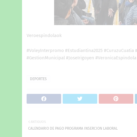
Veroespindolaok
#VoleyInterpromo #Estudiantina2025 #CuruzuCuatia 
#GestionMunicipal #JoseIrigoyen #VeronicaEspindola
DEPORTES
ANTIGUOS
CALENDARIO DE PAGO PROGRAMA INSERCION LABORAL