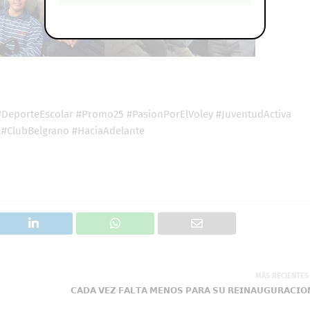
#DeporteEscolar #Promo25 #PasionPorElVoley #JuventudActiva
 #ClubBelgrano #HaciaAdelante
MÁS RECIENTES
𝗖𝗔𝗗𝗔 𝗩𝗘𝗭 𝗙𝗔𝗟𝗧𝗔 𝗠𝗘𝗡𝗢𝗦 𝗣𝗔𝗥𝗔 𝗦𝗨 𝗥𝗘𝗜𝗡𝗔𝗨𝗚𝗨𝗥𝗔𝗖𝗜𝗢