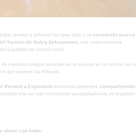
ía, remates y defensa! Con gran éxito y un 𝗲𝘅𝗰𝗲𝗹𝗲𝗻𝘁𝗲 𝗺𝗮𝗿𝗰𝗼
 𝗱𝗲𝗹 𝗧𝗼𝗿𝗻𝗲𝗼 𝗱𝗲 𝗩𝗼𝗹𝗲𝘆 𝗜𝗻𝘁𝗲𝗿𝗽𝗿𝗼𝗺𝗼, una nueva instancia
 Municipalidad de Curuzú Cuatiá.
de nuestros colegios secundarios se lucieron en la cancha, con e
res que coparon las tribunas.
𝗼𝗻𝗶𝗰𝗮 𝗘𝘀𝗽𝗶𝗻𝗱𝗼𝗹𝗮 estuvieron presentes, 𝗰𝗼𝗺𝗽𝗮𝗿𝘁𝗶𝗲𝗻𝗱𝗼
𝗼𝗿𝗲𝘀, demostrando una vez más el constante acompañamiento de la gestión
 𝘃𝗶𝗲𝗻𝗲 𝗰𝗼𝗻 𝘁𝗼𝗱𝗼: