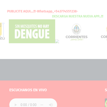
AQUI
....!!!-Whatsapp_+543774551238-
DESCARGA
NUESTRA NUEVA
APP...!!!
ESCUCHANOS EN VIVO
S