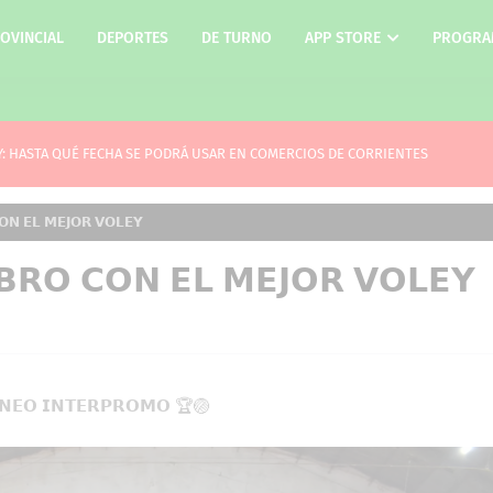
OVINCIAL
DEPORTES
DE TURNO
APP STORE
PROGRA
Y: HASTA QUÉ FECHA SE PODRÁ USAR EN COMERCIOS DE CORRIENTES
𝗢𝗡 𝗘𝗟 𝗠𝗘𝗝𝗢𝗥 𝗩𝗢𝗟𝗘𝗬
𝗕𝗥𝗢 𝗖𝗢𝗡 𝗘𝗟 𝗠𝗘𝗝𝗢𝗥 𝗩𝗢𝗟𝗘𝗬
𝗡𝗘𝗢 𝗜𝗡𝗧𝗘𝗥𝗣𝗥𝗢𝗠𝗢 🏆🏐