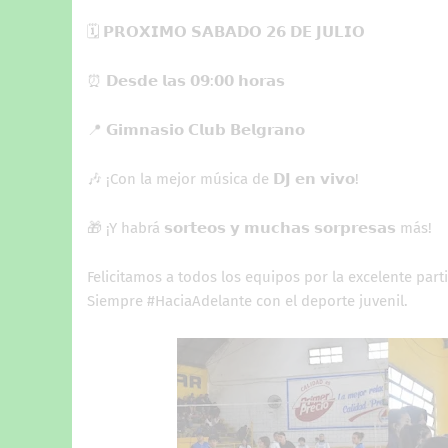
🗓️ 𝗣𝗥𝗢𝗫𝗜𝗠𝗢 𝗦𝗔𝗕𝗔𝗗𝗢 𝟮𝟲 𝗗𝗘 𝗝𝗨𝗟𝗜𝗢
⏰ 𝗗𝗲𝘀𝗱𝗲 𝗹𝗮𝘀 𝟬𝟵:𝟬𝟬 𝗵𝗼𝗿𝗮𝘀
📍 𝗚𝗶𝗺𝗻𝗮𝘀𝗶𝗼 𝗖𝗹𝘂𝗯 𝗕𝗲𝗹𝗴𝗿𝗮𝗻𝗼
🎶 ¡Con la mejor música de 𝗗𝗝 𝗲𝗻 𝘃𝗶𝘃𝗼!
🎁 ¡Y habrá 𝘀𝗼𝗿𝘁𝗲𝗼𝘀 𝘆 𝗺𝘂𝗰𝗵𝗮𝘀 𝘀𝗼𝗿𝗽𝗿𝗲𝘀𝗮𝘀 más!
Felicitamos a todos los equipos por la excelente partic
Siempre #HaciaAdelante con el deporte juvenil.