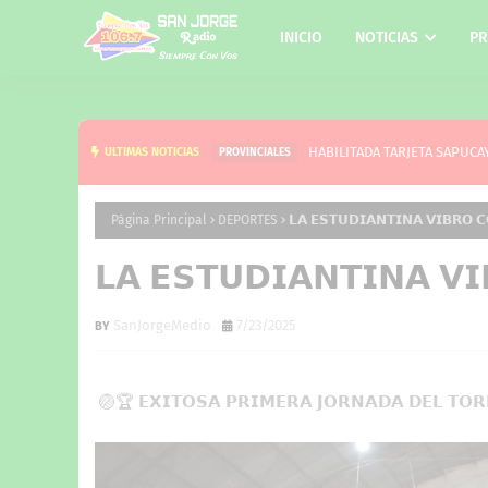
INICIO
NOTICIAS
PR
HABILITADA TARJETA SAPUCA
ULTIMAS NOTICIAS
PROVINCIALES
Página Principal
DEPORTES
𝗟𝗔 𝗘𝗦𝗧𝗨𝗗𝗜𝗔𝗡𝗧𝗜𝗡𝗔 𝗩𝗜𝗕𝗥𝗢 𝗖
𝗟𝗔 𝗘𝗦𝗧𝗨𝗗𝗜𝗔𝗡𝗧𝗜𝗡𝗔 𝗩
SanJorgeMedio
7/23/2025
🏐🏆 𝗘𝗫𝗜𝗧𝗢𝗦𝗔 𝗣𝗥𝗜𝗠𝗘𝗥𝗔 𝗝𝗢𝗥𝗡𝗔𝗗𝗔 𝗗𝗘𝗟 𝗧𝗢