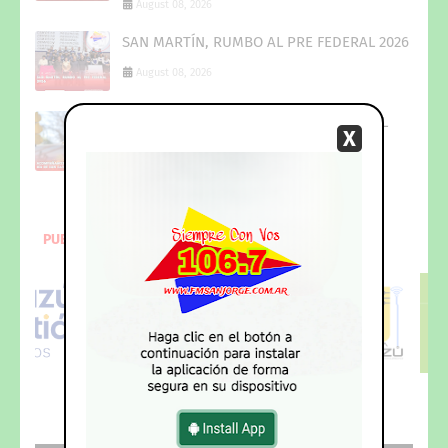
August 08, 2026
SAN MARTÍN, RUMBO AL PRE FEDERAL 2026
August 08, 2026
ACOMPAÑAMOS A LA COMUNIDAD EN EL
X
DÍA DE SAN CAYETANO
August 08, 2026
PUBLICITE
AQUI
....!!!-Whatsapp_+543774551238-
DESCARGA
NUESTRA NUEVA
APP...!!!