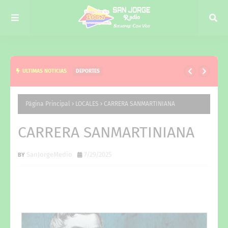
ULTIMAS NOTICIAS
LOCALES
ACOMPAÑAMOS A LA COMUNIDAD EN EL DÍA DE
SAN CAYETANO
Página Principal
LOCALES
CARRERA SANMARTINIANA
CARRERA SANMARTINIANA
SanJorgeMedio
7/29/2025