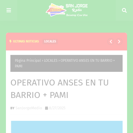
ULTIMAS NOTICIAS
LOCALES
LA INTENDENTE RECIBIO AL GOBERNADOR EN EL
PALACIO MUNICIPAL
Página Principal
LOCALES
OPERATIVO ANSES EN TU BARRIO +
PAMI
OPERATIVO ANSES EN TU
BARRIO + PAMI
SanJorgeMedio
8/27/2025