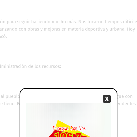
n para seguir haciendo mucho más. Nos tocaron tiempos difícile
anzando con obras y mejoras en materia deportiva y urbana. Hoy
acó.
ministración de los recursos:
al pueblo, y lo logramos sin endeudarnos. Esto se consigue con
X
e tiene. Felicitaciones, ‘Piqui’, sos uno de los mejores intendentes