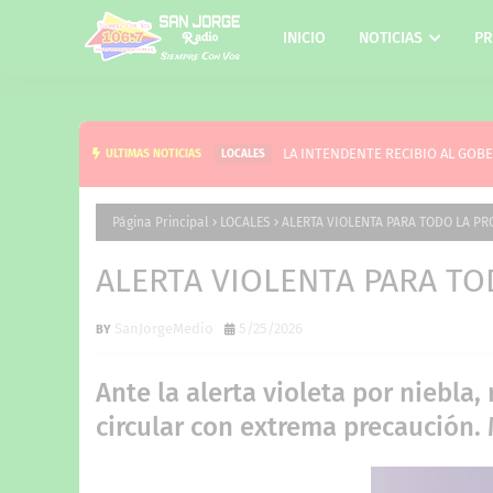
INICIO
NOTICIAS
PR
LA INTENDENTE RECIBIO AL GOB
ULTIMAS NOTICIAS
LOCALES
Página Principal
LOCALES
ALERTA VIOLENTA PARA TODO LA PR
ALERTA VIOLENTA PARA TO
SanJorgeMedio
5/25/2026
Ante la alerta violeta por niebl
circular con extrema precaución.