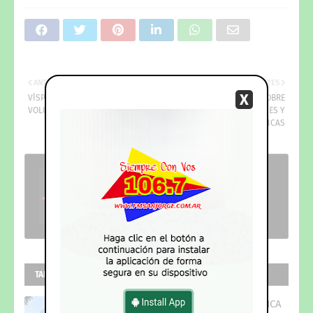
ANTIGUOS
MÁS RECIENTES
X
VÍSPERA DEL DIA DEL BOMBERO
ENCUENTRO SOBRE
VOLUNTARIO
INVERSIONES Y
OPORTUNIDADES TURISTICAS
Publicadas por
SanJorgeMedio
TAL VEZ TE INTERESEN ESTAS ENTRADAS
MENOR SUFRIÓ UNA DESCARGA ELÉCTRICA