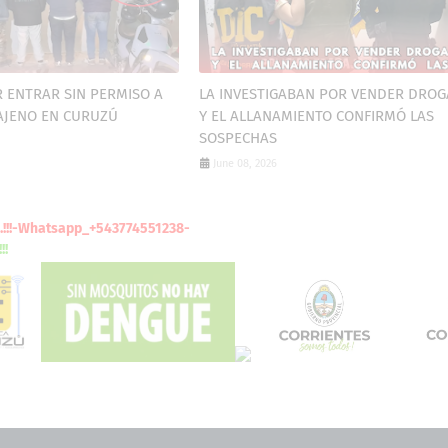
 ENTRAR SIN PERMISO A
LA INVESTIGABAN POR VENDER DROG
AJENO EN CURUZÚ
Y EL ALLANAMIENTO CONFIRMÓ LAS
SOSPECHAS
June 08, 2026
CITE
AQUI
....!!!-Whatsapp_+543774551238-
NUEVA
APP...!!!