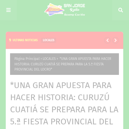
ULTIMAS NOTICIAS
LOCALES
EL NIÑO, EJE DE LA VISITA DE JUAN PABLO VALDÉS
A CURUZÚ CUATIÁ Y DEL TRABAJO CONJUNTO CON
Página Principal
LOCALES
*UNA GRAN APUESTA PARA HACER
HISTORIA: CURUZÚ CUATIÁ SE PREPARA PARA LA 5.ª FIESTA
VERÓNICA ESPÍNDOLA
PROVINCIAL DEL LOCRO*
*UNA GRAN APUESTA PARA
HACER HISTORIA: CURUZÚ
CUATIÁ SE PREPARA PARA LA
5.ª FIESTA PROVINCIAL DEL