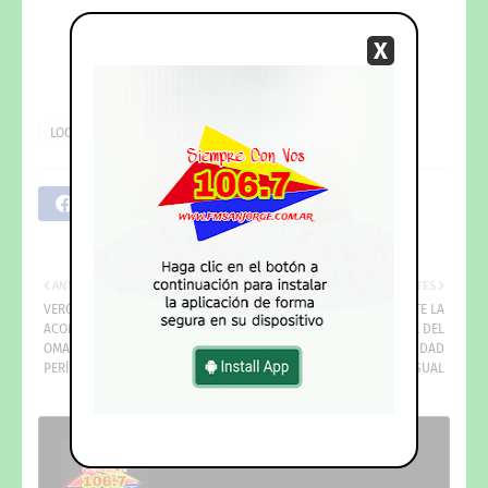
X
LOCALES
ANTIGUOS
MÁS RECIENTES
VERÓNICA ESPÍNDOLA
PRESENTARON OFICIALMENTE LA
ACOMPAÑÓ LA ASUNCIÓN DE
5.ª FIESTA PROVINCIAL DEL
OMAR LARROZA PARA UN NUEVO
LOCRO Y SU NUEVA IDENTIDAD
PERÍODO AL FRENTE DE LA UNNE
VISUAL
Publicadas por
SanJorgeMedio