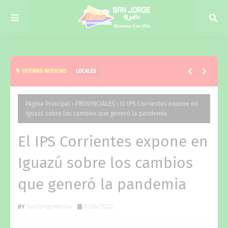
ULTIMAS NOTICIAS
LOCALES
LA MUNICIPALIDAD DE CURUZÚ CUATIÁ INVITA A
UNA RONDA Y MATEADA DE LACTANCIA EN EL
Página Principal
PROVINCIALES
El IPS Corrientes expone en
Iguazú sobre los cambios que generó la pandemia
MARCO DE LA SEMANA MUNDIAL DE LA LACTANCIA
MATERNA
El IPS Corrientes expone en
Iguazú sobre los cambios
que generó la pandemia
SanJorgeMedio
8/26/2022