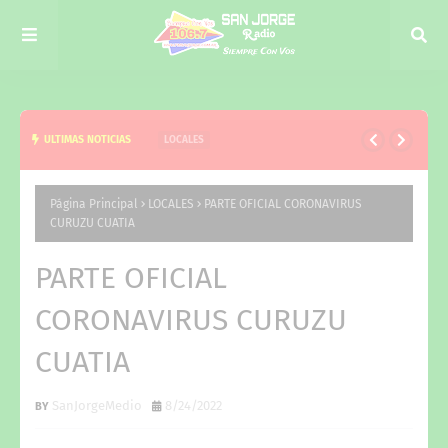
ULTIMAS NOTICIAS
LOCALES
ACOMPAÑAMOS A LA COMUNIDAD EN EL DÍA DE
SAN CAYETANO
Página Principal
LOCALES
PARTE OFICIAL CORONAVIRUS
CURUZU CUATIA
PARTE OFICIAL
CORONAVIRUS CURUZU
CUATIA
SanJorgeMedio
8/24/2022