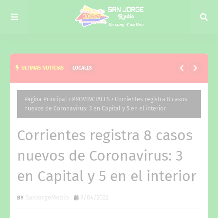
ULTIMAS NOTICIAS
LOCALES
EL NIÑO, EJE DE LA VISITA DE JUAN PABLO VALDÉS
A CURUZÚ CUATIÁ Y DEL TRABAJO CONJUNTO CON
Página Principal
PROVINCIALES
Corrientes registra 8 casos
nuevos de Coronavirus: 3 en Capital y 5 en el interior
VERÓNICA ESPÍNDOLA
Corrientes registra 8 casos
nuevos de Coronavirus: 3
en Capital y 5 en el interior
SanJorgeMedio
9/04/2022