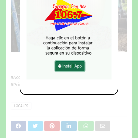
#AccesoOeste #Obras #CuruzuCuatia
#PrimerPuebloPatrio
LOCALES