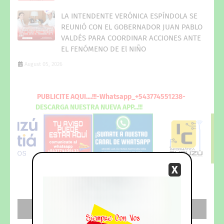
LA INTENDENTE VERÓNICA ESPÍNDOLA SE
REUNIÓ CON EL GOBERNADOR JUAN PABLO
VALDÉS PARA COORDINAR ACCIONES ANTE
EL FENÓMENO DE El NIÑO
August 05, 2026
PUBLICITE
AQUI
....!!!-Whatsapp_+543774551238-
DESCARGA
NUESTRA NUEVA
APP...!!!
X
REDES SOCIALES