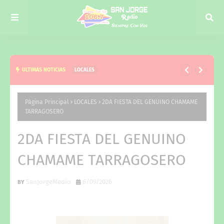
ULTIMAS NOTICIAS
LOCALES
EL NIÑO, EJE DE LA VISITA DE JUAN PABLO VALDÉS
A CURUZÚ CUATIÁ Y DEL TRABAJO CONJUNTO CON
Página Principal
LOCALES
2DA FIESTA DEL GENUINO CHAMAME
TARRAGOSERO
VERÓNICA ESPÍNDOLA
2DA FIESTA DEL GENUINO
CHAMAME TARRAGOSERO
SanJorgeMedio
6/09/2026