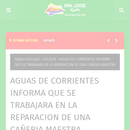
ULTIMAS NOTICIAS
LOCALES
LA MUNICIPALIDAD DE CURUZÚ CUATIÁ REALIZARÁ
UN NUEVO OPERATIVO “CUIDANDO TU MASCOTA
Página Principal
LOCALES
AGUAS DE CORRIENTES INFORMA
QUE SE TRABAJARA EN LA REPARACION DE UNA CAÑERIA MAESTRA
CON VOS”
AGUAS DE CORRIENTES
INFORMA QUE SE
TRABAJARA EN LA
REPARACION DE UNA
CAÑERIA MAESTRA