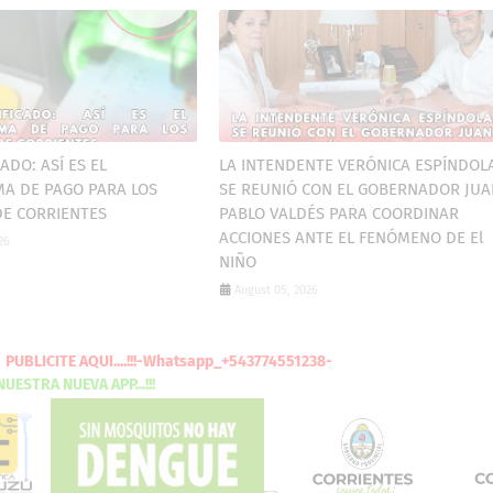
ADO: ASÍ ES EL
LA INTENDENTE VERÓNICA ESPÍNDOL
A DE PAGO PARA LOS
SE REUNIÓ CON EL GOBERNADOR JUA
DE CORRIENTES
PABLO VALDÉS PARA COORDINAR
ACCIONES ANTE EL FENÓMENO DE El
26
NIÑO
August 05, 2026
PUBLICITE
AQUI
....!!!-Whatsapp_+543774551238-
CARGA
NUESTRA NUEVA
APP...!!!