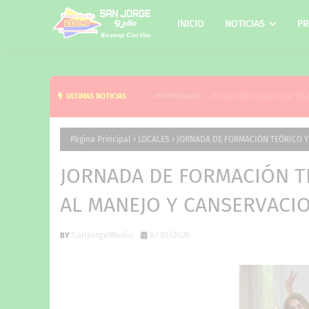
INICIO
NOTICIAS
PR
PLUS UNIFICADO: ASÍ ES EL
ULTIMAS NOTICIAS
PROVINCIALES
Página Principal
LOCALES
JORNADA DE FORMACIÓN TEÓRICO Y
JORNADA DE FORMACIÓN T
AL MANEJO Y CANSERVACI
SanJorgeMedio
6/30/2026