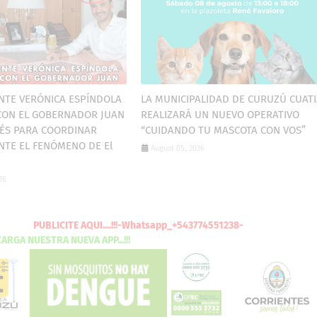
NTE VERÓNICA ESPÍNDOLA
LA MUNICIPALIDAD DE CURUZÚ CUAT
CON EL GOBERNADOR JUAN
REALIZARÁ UN NUEVO OPERATIVO
ÉS PARA COORDINAR
“CUIDANDO TU MASCOTA CON VOS”
NTE EL FENÓMENO DE El
August 05, 2026
26
PUBLICITE
AQUI
....!!!-Whatsapp_+543774551238-
DESCARGA
NUESTRA NUEVA
APP...!!!